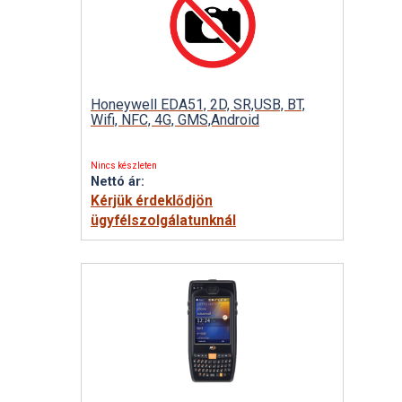
Honeywell EDA51, 2D, SR,USB, BT,
Wifi, NFC, 4G, GMS,Android
Nincs készleten
Nettó ár:
Kérjük érdeklődjön
ügyfélszolgálatunknál