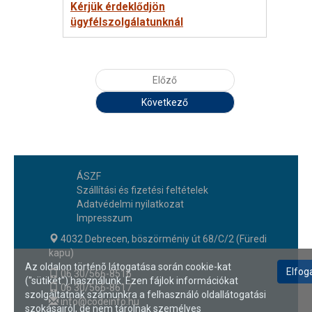
Kérjük érdeklődjön
ügyfélszolgálatunknál
Előző
Következő
ÁSZF
Szállítási és fizetési feltételek
Adatvédelmi nyilatkozat
Impresszum
4032 Debrecen, böszörméniy út 68/C/2 (Füredi
kapu)
Az oldalon történõ látogatása során cookie-kat
06 30/566-8516
("sütiket") használunk. Ezen fájlok információkat
06 30/566-8617
szolgáltatnak számunkra a felhasználó oldallátogatási
info@codeinfo.hu
szokásairól, de nem tárolnak személyes