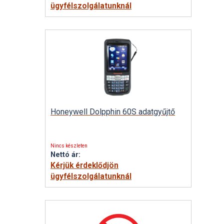
ügyfélszolgálatunknál
Honeywell Dolpphin 60S adatgyűjtő
Nincs készleten
Nettó ár:
Kérjük érdeklődjön
ügyfélszolgálatunknál