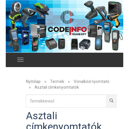
Menu
Nyitólap
»
Termék
»
Vonalkód nyomtató
»
Asztali címkenyomtatók
Asztali
címkenyomtatók