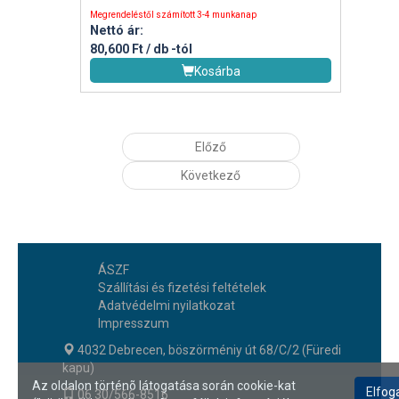
Megrendeléstől számított 3-4 munkanap
Nettó ár:
80,600 Ft / db
-tól
Kosárba
Előző
Következő
ÁSZF
Szállítási és fizetési feltételek
Adatvédelmi nyilatkozat
Impresszum
4032 Debrecen, böszörméniy út 68/C/2 (Füredi
kapu)
Az oldalon történõ látogatása során cookie-kat
06 30/566-8516