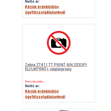
Nettó ár:
Kérjük érdeklődjön
ügyfélszolgálatunknál
Zebra ZT411 TT PRINT 4IN 203DPI
EU/UKPRNT+ vágóegység
Nincs készleten
Nettó ár:
Kérjük érdeklődjön
ügyfélszolgálatunknál